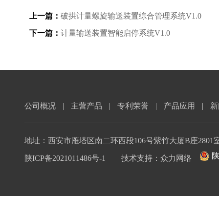
上一篇：
破拱计量螺旋输送装置综合管理系统V1.0
下一篇：
计量输送装置智能启停系统V1.0
公司概况
|
主营产品
|
专利荣誉
|
产品应用
|
新
地址：西安市雁塔区南二环西段106号紫竹大厦B座2801室 电话：029
陕
陕ICP备2021011486号-1
技术支持：
众力网络